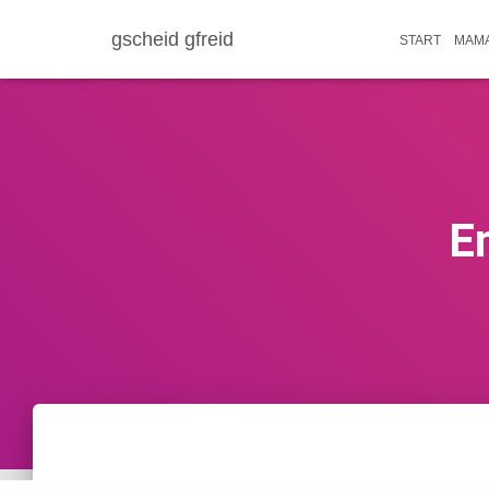
gscheid gfreid
START
MAMA
E