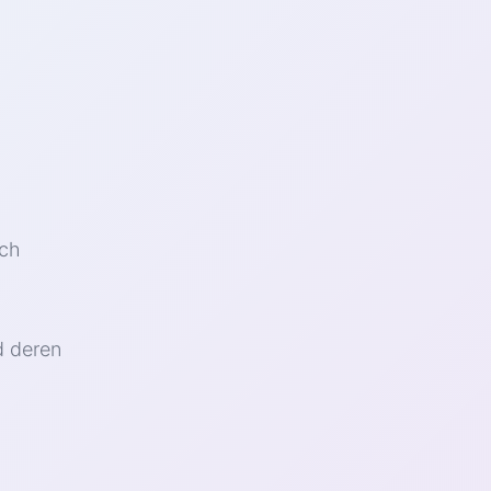
ach
d deren