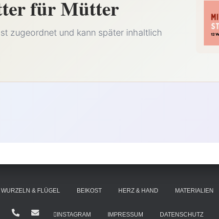
tter für Mütter
t zugeordnet und kann später inhaltlich
WURZELN & FLÜGEL
BEIKOST
HERZ & HAND
MATERIALIEN
INSTAGRAM
IMPRESSUM
DATENSCHUTZ