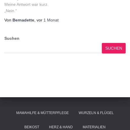
Meine Antwort war kurz.
„Nein.“
Von
Bernadette
, vor
1 Monat
Suchen
SUCHEN
MAMAHILFE & MÜTTERPFLEGE
WURZELN & FLÜGEL
BEIKOST
HERZ & HAND
MATERIALIEN