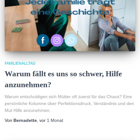
FAMILIENALLTAG
Warum fällt es uns so schwer, Hilfe
anzunehmen?
Warum entschuldigen sich Mütter oft zuerst für das Chaos? Eine
persönliche Kolumne über Perfektionsdruck, Verständnis und den
Mut Hilfe anzunehmen.
Von
Bernadette
, vor
1 Monat